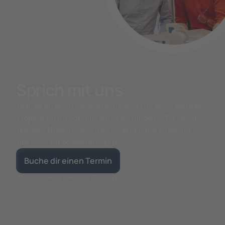
Sprich mit uns
Egal, ob du einen verlässlichen Partner für deine Software-
Projekte suchst oder einfach herausfinden willst, welche
digitalen Möglichkeiten dein Unternehmen effizienter
machen – wir beraten dich gerne!
Buche dir einen Termin
100% kostenlos, keine Verpflichtung.