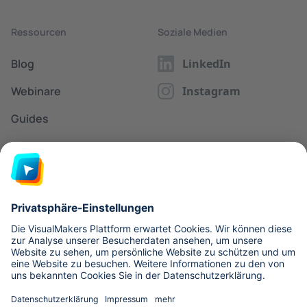
Ressourcen
Soziale Medien
Blog
LinkedIn
Webinare
Instagram
Guides
Glossar