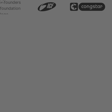
Die wahren Kosten sind nicht deine
Prozesse, sondern das Potenzial,
das sie blockieren.
Jede Stunde, die dein Vertriebsteam mit Dateneingabe
verbringt, ist eine Stunde, in der es nicht verkauft. Jedes
Standard-Ticket, das dein Support manuell beantwortet, ist
eine verpasste Chance für proaktive Kundenbindung. Wir
schalten dieses brachliegende Potenzial frei.
Jetzt Potenzial analysieren