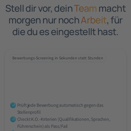
Stell dir vor, dein
Team
macht
morgen nur noch
Arbeit
, für
die du es eingestellt hast.‍
Bewerbungs-Screening in Sekunden statt Stunden
Der HR-Screening Agent
Ein HR-Team, 500+ Bewerbungen pro Monat, null Zeit für
Einzelsichtung – aber der Anspruch, fair und
nachvollziehbar zu entscheiden.
Was der Agent macht:
Prüft jede Bewerbung automatisch gegen das
Stellenprofil
Checkt K.O.-Kriterien (Qualifikationen, Sprachen,
Führerschein) als Pass/Fail