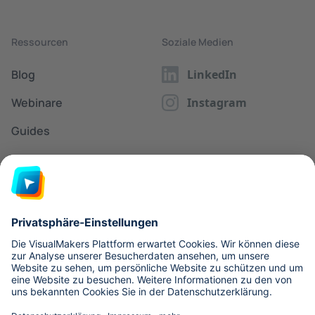
Ressourcen
Soziale Medien
Blog
LinkedIn
Webinare
Instagram
Guides
Glossar