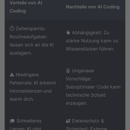
Vorteile von AI
Nachteile von AI Coding
Coding
⏱️ Zeitersparnis:
🧠 Abhängigkeit: Zu
Routineaufgaben
starke Nutzung kann zu
lassen sich an die KI
Wissenslücken führen.
auslagern.
🤖 Ungenaue
⚠️ Niedrigere
Vorschläge:
Fehlerrate: KI erkennt
Suboptimaler Code kann
Inkonsistenzen und
technische Schuld
warnt dich.
erzeugen.
🎓 Schnelleres
🔐 Datenschutz &
Lernen: KI gibt
Sicherheit: Externe