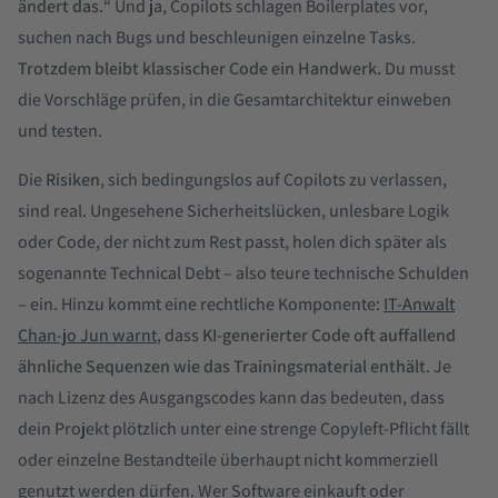
ändert das.
“ Und ja, Copilots schlagen Boilerplates vor,
suchen nach Bugs und beschleunigen einzelne Tasks.
Trotzdem bleibt klassischer Code ein Handwerk.
Du musst
die Vorschläge prüfen, in die Gesamt­architektur einweben
und testen.
Die
Risiken
, sich bedingungslos auf Copilots zu verlassen,
sind real. Ungesehene Sicherheitslücken, unlesbare Logik
oder Code, der nicht zum Rest passt, holen dich später als
sogenannte Technical Debt – also teure technische Schulden
– ein. Hinzu kommt eine rechtliche Komponente:
IT-Anwalt
Chan-jo Jun warnt
, dass
KI-generierter Code oft auffallend
ähnliche Sequenzen wie das Trainingsmaterial enthält
. Je
nach Lizenz des Ausgangscodes kann das bedeuten, dass
dein Projekt plötzlich unter eine strenge Copyleft-Pflicht fällt
oder einzelne Bestandteile überhaupt nicht kommerziell
genutzt werden dürfen. Wer Software einkauft oder