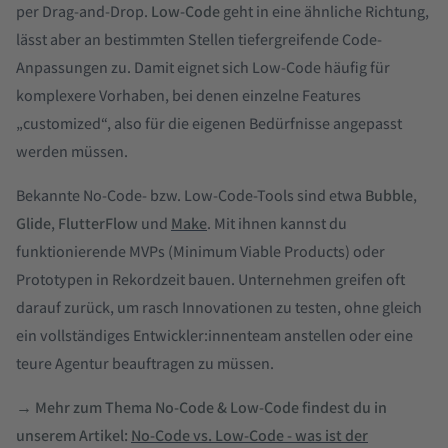
per Drag-and-Drop.
Low-Code
geht in eine ähnliche Richtung,
lässt aber an bestimmten Stellen tiefergreifende Code-
Anpassungen zu. Damit eignet sich Low-Code häufig für
komplexere Vorhaben, bei denen einzelne Features
„customized“, also für die eigenen Bedürfnisse angepasst
werden müssen.
Bekannte No-Code- bzw. Low-Code-Tools sind etwa
Bubble
,
Glide
,
FlutterFlow
und
Make
. Mit ihnen kannst du
funktionierende MVPs (Minimum Viable Products) oder
Prototypen in Rekordzeit bauen. Unternehmen greifen oft
darauf zurück, um rasch Innovationen zu testen, ohne gleich
ein vollständiges Entwickler:innenteam anstellen oder eine
teure Agentur beauftragen zu müssen.
→ Mehr zum Thema No-Code & Low-Code findest du in
unserem Artikel:
No-Code vs. Low-Code - was ist der