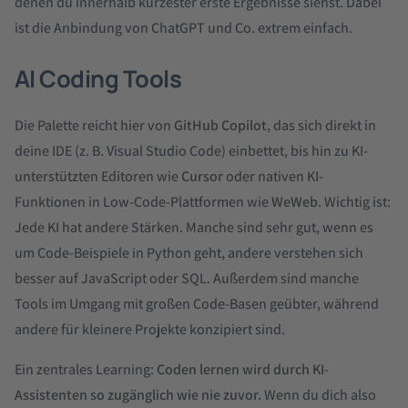
denen du innerhalb kürzester erste Ergebnisse siehst. Dabei
ist die Anbindung von ChatGPT und Co. extrem einfach.
AI Coding Tools
Die Palette reicht hier von
GitHub Copilot
, das sich direkt in
deine IDE (z. B. Visual Studio Code) einbettet, bis hin zu KI-
unterstützten Editoren wie
Cursor
oder nativen KI-
Funktionen in Low-Code-Plattformen wie
WeWeb
. Wichtig ist:
Jede KI hat andere Stärken. Manche sind sehr gut, wenn es
um Code-Beispiele in Python geht, andere verstehen sich
besser auf JavaScript oder SQL. Außerdem sind manche
Tools im Umgang mit großen Code-Basen geübter, während
andere für kleinere Projekte konzipiert sind.
Ein zentrales Learning:
Coden lernen wird durch KI-
Assistenten so zugänglich wie nie zuvor.
Wenn du dich also