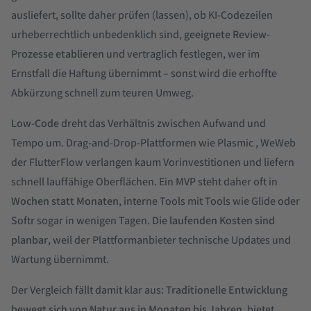
ausliefert, sollte daher prüfen (lassen), ob KI-Codezeilen
urheberrechtlich unbedenklich sind,
geeignete Review-
Prozesse etablieren
und vertraglich festlegen, wer im
Ernstfall die Haftung übernimmt – sonst wird die erhoffte
Abkürzung schnell zum teuren Umweg.
Low-Code
dreht das Verhältnis zwischen Aufwand und
Tempo um. Drag-and-Drop-Plattformen wie Plasmic , WeWeb
der FlutterFlow verlangen kaum Vorinvestitionen und liefern
schnell lauffähige Oberflächen. Ein MVP steht daher oft in
Wochen statt Monaten
, interne Tools mit Tools wie Glide oder
Softr sogar in wenigen Tagen.
Die laufenden Kosten sind
planbar
, weil der Plattformanbieter technische Updates und
Wartung übernimmt.
Der Vergleich fällt damit klar aus:
Traditionelle Entwicklung
bewegt sich von Natur aus in Monaten bis Jahren
, bietet