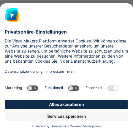
Wenn du 100 % flexibel hinsichtlich deines Codes bleiben
möchtest
: Nicht alle No-Code- oder Low-Code-Tools
erlauben es, den erstellten Code zu exportieren oder selbst
zu hosten. Mit traditioneller Entwicklung behältst du
jederzeit volle Kontrolle über Architektur und Infrastruktur.
Wenn Compliance, Audit‑Trails oder branchenspezifische
Regulierungen oberste Priorität haben:
In streng
regulierten Domänen wie FinTech oder MedTech brauchst
du lückenlos nachvollziehbaren Quellcode,
Versionskontrolle und Security‑Reviews. Klassische
Entwicklung, unterstützt von KI‑Copilots, erlaubt es, jede
Änderung automatisiert zu dokumentieren, Tests gegen
Standards wie ISO 27001 oder HIPAA einzubauen und
Audit‑Reports auf Knopfdruck zu generieren – etwas, das