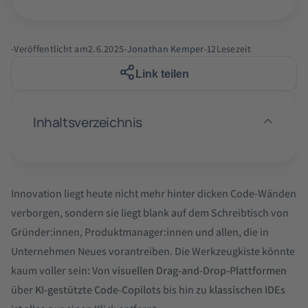
-
Veröffentlicht am
2.6.2025
-
Jonathan Kemper
-
12
Lesezeit
Link teilen
Inhaltsverzeichnis
1. Einführung
2. Was du beachten solltest
3. Time-to-Market
4. Wann eignet sich welcher Approach?
5. Fazit
Was ist No-Code bzw. Low-Code?
Diese Skills brauchst du
Wann solltest du auf No-Code + AI setzen?
Innovation liegt heute nicht mehr hinter dicken Code-Wänden
verborgen, sondern sie liegt blank auf dem Schreibtisch von
Was ist AI Coding?
Was dich das kostet
Wann solltest du auf Code + AI setzen?
Gründer:innen, Produktmanager:innen und allen, die in
Wie verändert AI Coding die traditionelle
Unternehmen Neues vorantreiben. Die Werkzeugkiste könnte
Entwicklung?
kaum voller sein: Von
visuellen Drag-and-Drop-Plattformen
über
KI-gestützte Code-Copilots
bis hin zu
klassischen IDEs